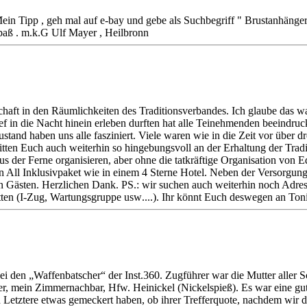
ein Tipp , geh mal auf e-bay und gebe als Suchbegriff " Brustanhänge
paß . m.k.G Ulf Mayer , Heilbronn
aft in den Räumlichkeiten des Traditionsverbandes. Ich glaube das was I
ief in die Nacht hinein erleben durften hat alle Teinehmenden beeindr
tand haben uns alle fasziniert. Viele waren wie in die Zeit vor über dr
itten Euch auch weiterhin so hingebungsvoll an der Erhaltung der Trad
s der Ferne organisieren, aber ohne die tatkräftige Organisation von Ed
in All Inklusivpaket wie in einem 4 Sterne Hotel. Neben der Versorgun
Gästen. Herzlichen Dank. PS.: wir suchen auch weiterhin noch Adres
atten (I-Zug, Wartungsgruppe usw....). Ihr könnt Euch deswegen an T
i den „Waffenbatscher“ der Inst.360. Zugführer war die Mutter aller
 mein Zimmernachbar, Hfw. Heinickel (Nickelspieß). Es war eine gut
Letztere etwas gemeckert haben, ob ihrer Trefferquote, nachdem wir