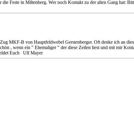
 die Feste in Miltenberg. Wer noch Kontakt zu der alten Gang hat: B
.Zug MKF-B von Hauptfeldwebel Gerstenberger. Oft denke ich an dies
schön , wenn ein " Ehemaliger " der diese Zeilen liest und mit mir Kon
 Meldet Euch Ulf Mayer