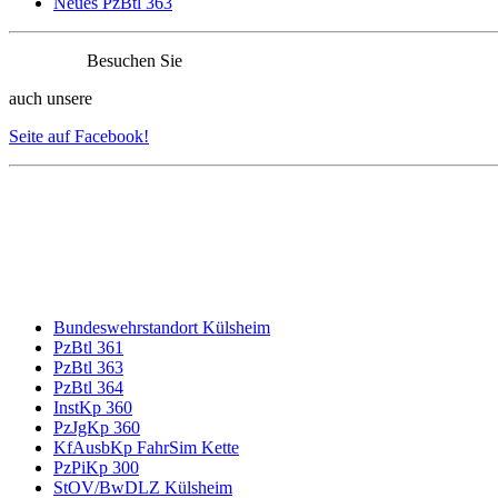
Neues PzBtl 363
Besuchen Sie
auch unsere
Seite auf Facebook!
Bundeswehrstandort Külsheim
PzBtl 361
PzBtl 363
PzBtl 364
InstKp 360
PzJgKp 360
KfAusbKp FahrSim Kette
PzPiKp 300
StOV/BwDLZ Külsheim