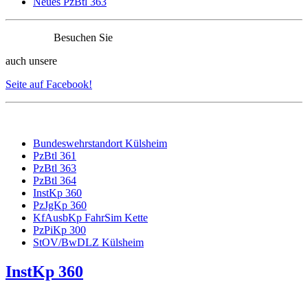
Neues PzBtl 363
Besuchen Sie
auch unsere
Seite auf Facebook!
Bundeswehrstandort Külsheim
PzBtl 361
PzBtl 363
PzBtl 364
InstKp 360
PzJgKp 360
KfAusbKp FahrSim Kette
PzPiKp 300
StOV/BwDLZ Külsheim
InstKp 360