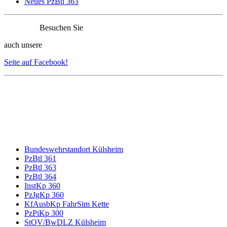
Neues PzBtl 363
Besuchen Sie
auch unsere
Seite auf Facebook!
Bundeswehrstandort Külsheim
PzBtl 361
PzBtl 363
PzBtl 364
InstKp 360
PzJgKp 360
KfAusbKp FahrSim Kette
PzPiKp 300
StOV/BwDLZ Külsheim