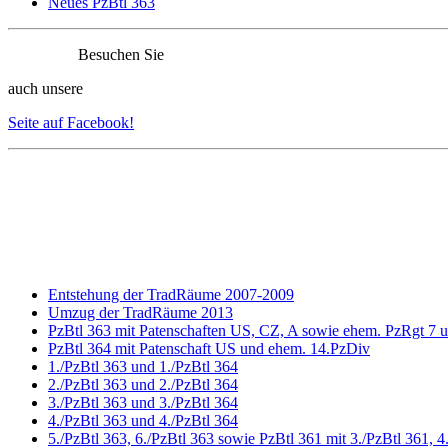
Neues PzBtl 363
Besuchen Sie
auch unsere
Seite auf Facebook!
Entstehung der TradRäume 2007-2009
Umzug der TradRäume 2013
PzBtl 363 mit Patenschaften US, CZ, A sowie ehem. PzRgt 7 
PzBtl 364 mit Patenschaft US und ehem. 14.PzDiv
1./PzBtl 363 und 1./PzBtl 364
2./PzBtl 363 und 2./PzBtl 364
3./PzBtl 363 und 3./PzBtl 364
4./PzBtl 363 und 4./PzBtl 364
5./PzBtl 363, 6./PzBtl 363 sowie PzBtl 361 mit 3./PzBtl 361,