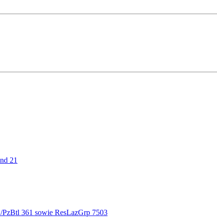
und 21
 4./PzBtl 361 sowie ResLazGrp 7503