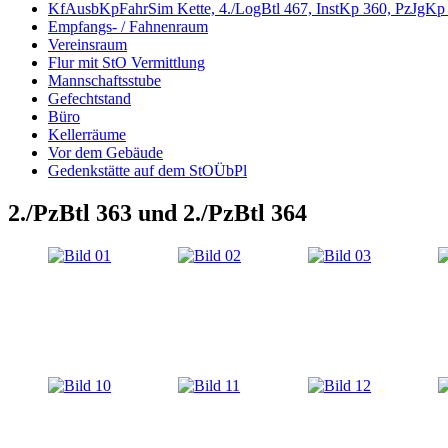
KfAusbKpFahrSim Kette, 4./LogBtl 467, InstKp 360, PzJgKp
Empfangs- / Fahnenraum
Vereinsraum
Flur mit StO Vermittlung
Mannschaftsstube
Gefechtstand
Büro
Kellerräume
Vor dem Gebäude
Gedenkstätte auf dem StOÜbPl
2./PzBtl 363 und 2./PzBtl 364