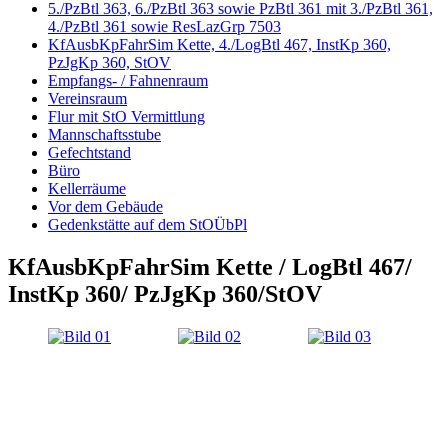
5./PzBtl 363, 6./PzBtl 363 sowie PzBtl 361 mit 3./PzBtl 361,
4./PzBtl 361 sowie ResLazGrp 7503
KfAusbKpFahrSim Kette, 4./LogBtl 467, InstKp 360,
PzJgKp 360, StOV
Empfangs- / Fahnenraum
Vereinsraum
Flur mit StO Vermittlung
Mannschaftsstube
Gefechtstand
Büro
Kellerräume
Vor dem Gebäude
Gedenkstätte auf dem StOÜbPl
KfAusbKpFahrSim Kette / LogBtl 467/
InstKp 360/ PzJgKp 360/StOV