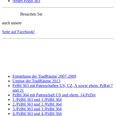
Neues PzBtl 363
Besuchen Sie
auch unsere
Seite auf Facebook!
Entstehung der TradRäume 2007-2009
Umzug der TradRäume 2013
PzBtl 363 mit Patenschaften US, CZ, A sowie ehem. PzRgt 7
und 21
PzBtl 364 mit Patenschaft US und ehem. 14.PzDiv
1./PzBtl 363 und 1./PzBtl 364
2./PzBtl 363 und 2./PzBtl 364
3./PzBtl 363 und 3./PzBtl 364
4./PzBtl 363 und 4./PzBtl 364