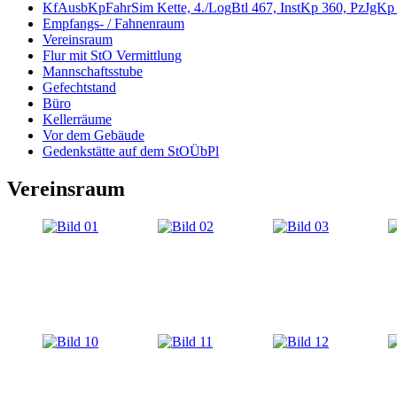
KfAusbKpFahrSim Kette, 4./LogBtl 467, InstKp 360, PzJgKp
Empfangs- / Fahnenraum
Vereinsraum
Flur mit StO Vermittlung
Mannschaftsstube
Gefechtstand
Büro
Kellerräume
Vor dem Gebäude
Gedenkstätte auf dem StOÜbPl
Vereinsraum