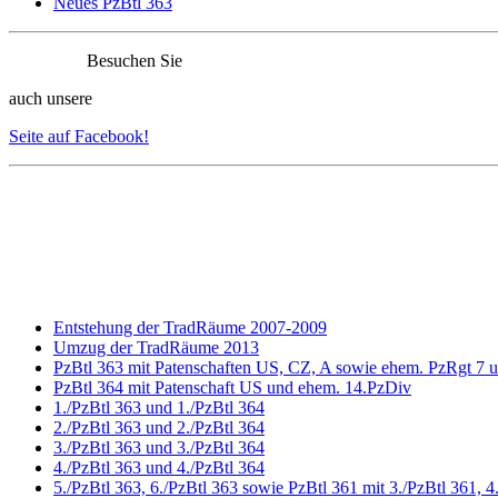
Neues PzBtl 363
Besuchen Sie
auch unsere
Seite auf Facebook!
Entstehung der TradRäume 2007-2009
Umzug der TradRäume 2013
PzBtl 363 mit Patenschaften US, CZ, A sowie ehem. PzRgt 7 
PzBtl 364 mit Patenschaft US und ehem. 14.PzDiv
1./PzBtl 363 und 1./PzBtl 364
2./PzBtl 363 und 2./PzBtl 364
3./PzBtl 363 und 3./PzBtl 364
4./PzBtl 363 und 4./PzBtl 364
5./PzBtl 363, 6./PzBtl 363 sowie PzBtl 361 mit 3./PzBtl 361,