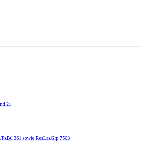
und 21
 4./PzBtl 361 sowie ResLazGrp 7503