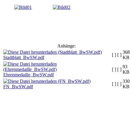
Anhänge:
368
[ ]
[ ]
Stadtblatt_BwSW.pdf
KB
93
[ ]
[ ]
KB
Ehrenmedaille_BwSW.pdf
330
[ ]
[ ]
FN_BwSW.pdf
KB