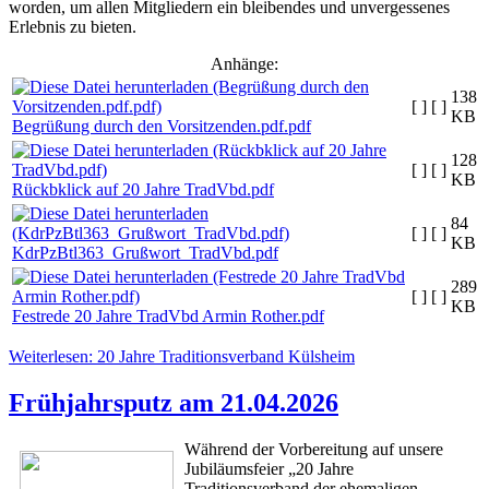
worden, um allen Mitgliedern ein bleibendes und unvergessenes
Erlebnis zu bieten.
Anhänge:
138
[ ]
[ ]
KB
Begrüßung durch den Vorsitzenden.pdf.pdf
128
[ ]
[ ]
KB
Rückbklick auf 20 Jahre TradVbd.pdf
84
[ ]
[ ]
KB
KdrPzBtl363_Grußwort_TradVbd.pdf
289
[ ]
[ ]
KB
Festrede 20 Jahre TradVbd Armin Rother.pdf
Weiterlesen: 20 Jahre Traditionsverband Külsheim
Frühjahrsputz am 21.04.2026
Während der Vorbereitung auf unsere
Jubiläumsfeier „20 Jahre
Traditionsverband der ehemaligen