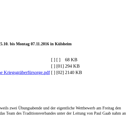
.10. bis Montag 07.11.2016 in Külsheim
[ ]
[ ]
68 KB
[ ]
[01]
294 KB
e Kriegsgräberfürsorge.pdf
[ ]
[02]
2140 KB
weils zwei Übungsabende und der eigentliche Wettbewerb am Freitag den
das Team des Traditionsverbandes unter der Leitung von Paul Gaab nahm an