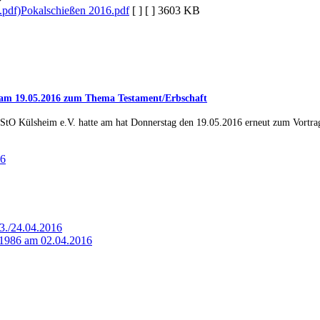
Pokalschießen 2016.pdf
[ ]
[ ]
3603 KB
n am 19.05.2016 zum Thema Testament/Erbschaft
 StO Külsheim e.V. hatte am hat Donnerstag den 19.05.2016 erneut zum Vortr
16
23./24.04.2016
g 1986 am 02.04.2016