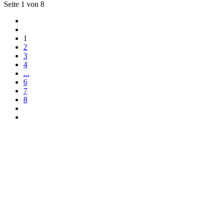
Seite 1 von 8
1
2
3
4
...
6
7
8