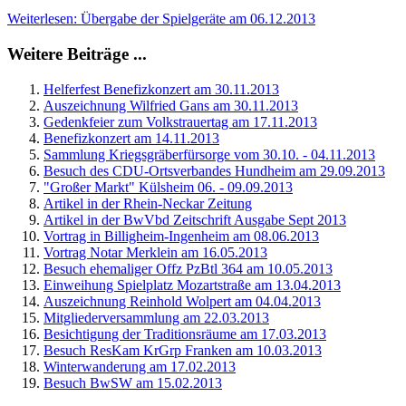
Weiterlesen: Übergabe der Spielgeräte am 06.12.2013
Weitere Beiträge ...
Helferfest Benefizkonzert am 30.11.2013
Auszeichnung Wilfried Gans am 30.11.2013
Gedenkfeier zum Volkstrauertag am 17.11.2013
Benefizkonzert am 14.11.2013
Sammlung Kriegsgräberfürsorge vom 30.10. - 04.11.2013
Besuch des CDU-Ortsverbandes Hundheim am 29.09.2013
"Großer Markt" Külsheim 06. - 09.09.2013
Artikel in der Rhein-Neckar Zeitung
Artikel in der BwVbd Zeitschrift Ausgabe Sept 2013
Vortrag in Billigheim-Ingenheim am 08.06.2013
Vortrag Notar Merklein am 16.05.2013
Besuch ehemaliger Offz PzBtl 364 am 10.05.2013
Einweihung Spielplatz Mozartstraße am 13.04.2013
Auszeichnung Reinhold Wolpert am 04.04.2013
Mitgliederversammlung am 22.03.2013
Besichtigung der Traditionsräume am 17.03.2013
Besuch ResKam KrGrp Franken am 10.03.2013
Winterwanderung am 17.02.2013
Besuch BwSW am 15.02.2013