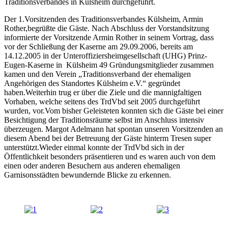
Traditionsverbandes in Külsheim durchgeführt.
Der 1.Vorsitzenden des Traditionsverbandes Külsheim, Armin
Rother,begrüßte die Gäste. Nach Abschluss der Vorstandsitzung
informierte der Vorsitzende Armin Rother in seinem Vortrag, dass
vor der Schließung der Kaserne am 29.09.2006, bereits am
14.12.2005 in der Unteroffiziersheimgesellschaft (UHG) Prinz-
Eugen-Kaserne in Külsheim 49 Gründungsmitglieder zusammen
kamen und den Verein „Traditionsverband der ehemaligen
Angehörigen des Standortes Külsheim e.V.“ gegründet
haben.Weiterhin trug er über die Ziele und die mannigfaltigen
Vorhaben, welche seitens des TrdVbd seit 2005 durchgeführt
wurden, vor.Vom bisher Geleisteten konnten sich die Gäste bei einer
Besichtigung der Traditionsräume selbst im Anschluss intensiv
überzeugen. Margot Adelmann hat spontan unseren Vorsitzenden an
diesem Abend bei der Betreuung der Gäste hinterm Tresen super
unterstützt.Wieder einmal konnte der TrdVbd sich in der
Öffentlichkeit besonders präsentieren und es waren auch von dem
einen oder anderen Besuchern aus anderen ehemaligen
Garnisonsstädten bewundernde Blicke zu erkennen.